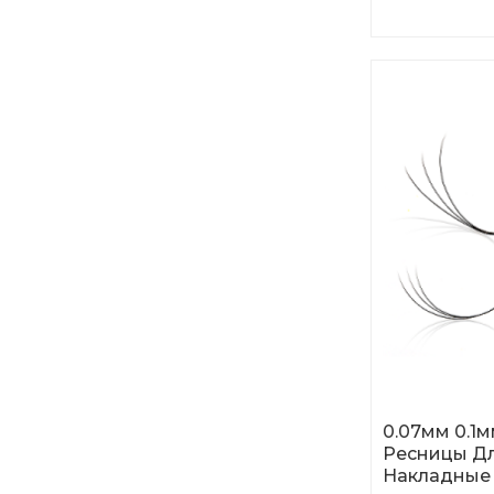
волокон, их 
использоват
естественны
0.07мм 0.1
Ресницы Д
Накладные