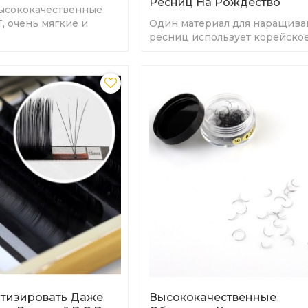
Ресниц На Рождество
ысококачественные
, очень мягкие и
Один материал для наращива
 как человеческие
ресниц использует корейско
волокно PBT, чтобы сделать
ресницы мягкими, легкими,
вьющимися, удобн
тизировать Даже
Высококачественные