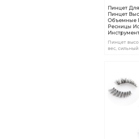
Пинцет Для
Пинцет Выс
Объемные 
Ресницы Ис
Инструмен
Пинцет высок
вес, сильный
в эксплуатац
давление ру