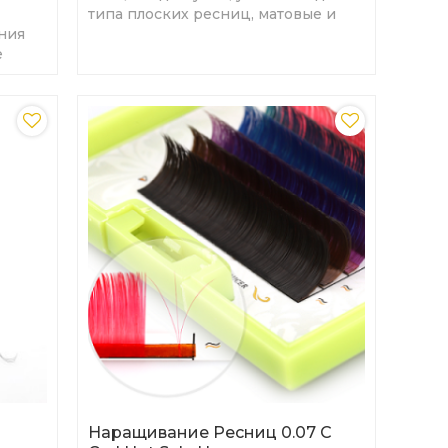
типа плоских ресниц, матовые и
ния
новые ресницы, чтобы
е
удовлетворить требования
клиентов
Наращивание Ресниц 0.07 C