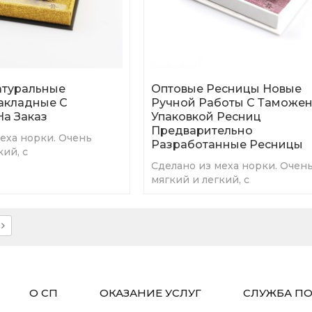
атуральные
Оптовые Ресницы Новые
акладные С
Ручной Работы С Таможе
На Заказ
Упаковкой Ресниц
Предварительно
еха норки. Очень
Разработанные Ресницы
кий, с
ьным эффектом 3D.
Сделано из меха норки. Очен
мягкий и легкий, с
привлекательным эффектом 3
О СП
ОКАЗАНИЕ УСЛУГ
СЛУЖБА П