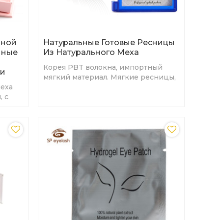
чной
Натуральные Готовые Ресницы
нные
Из Натурального Меха
Корея PBT волокна, импортный
ки
мягкий материал. Мягкие ресницы,
меха
удобные локоны и длительный
, с
естественный вид.
D.