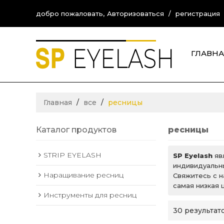
добро пожаловать,
Авторизоваться
/
регистрация
ГЛАВНА
CONTA
Главная
/
все
/
ресницы
Каталог продуктов
ресницы
STRIP EYELASH
SP Eyelash
яв
индивидуальн
Наращивание ресниц
Свяжитесь с 
самая низкая
Инструменты для ресниц
30 результат