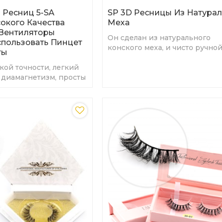
 Ресниц 5-SA
SP 3D Ресницы Из Натура
окого Качества
Меха
Вентиляторы
Он сделан из натурального
пользовать Пинцет
конского меха, и чисто ручно
ты
работы, очень мягкий.
ой точности, легкий
 диамагнетизм, просты
ии, помогают снизить
к