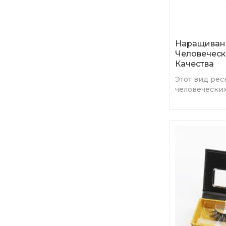
Наращиван
Человеческ
Качества
Этот вид рес
человеческих
когда вы нос