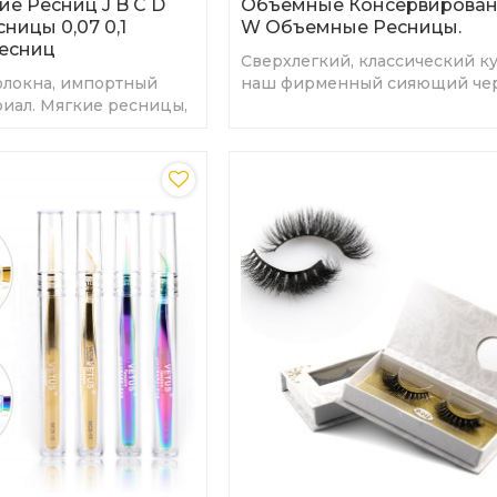
е Ресниц J B C D
Объемные Консервирова
ницы 0,07 0,1
W Объемные Ресницы.
есниц
Сверхлегкий, классический к
олокна, импортный
наш фирменный сияющий че
риал. Мягкие ресницы,
блеск.
оны и длительный
й вид.