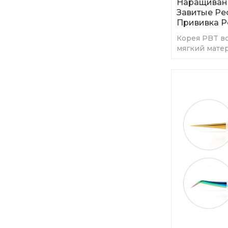
Наращивани
Завитые Рес
Прививка Р
Корея PBT в
мягкий мате
удобные лок
естественны