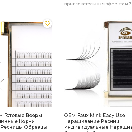
привлекательным эффектом 3
легко носить,
ь и они чрезвычайно
мм Готовые Вееры
OEM Faux Mink Easy Use
линные Корни
Наращивание Ресниц
 Ресницы Образцы
Индивидуальные Наращи