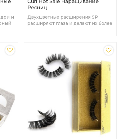
нные
Curl Hot Sale Наращивание
Ресниц
удри и
Двухцветные расширения SP
рный
расширяют глаза и делают их более
глубокими.