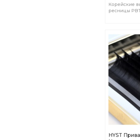
Корейские в
ресницы PBT
натуральные,
ресницы.
HYST Прива