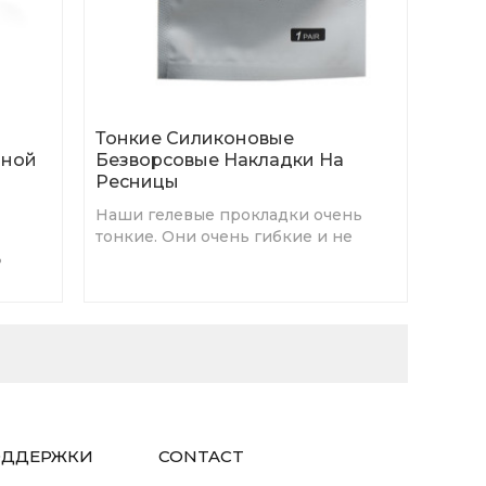
Тонкие Силиконовые
нной
Безворсовые Накладки На
Ресницы
Наши гелевые прокладки очень
тонкие. Они очень гибкие и не
ь
будут двигаться или скользить
после нанесения на кожу.
D.
ОДДЕРЖКИ
CONTACT