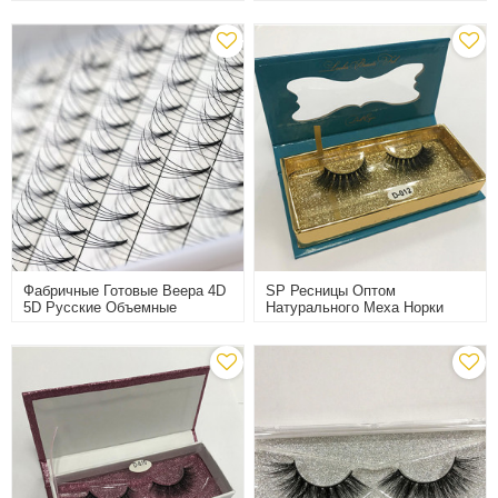
Наращивания Ресниц Шелк
Кисточкой Для Наращивания
Ресниц
Фабричные Готовые Веера 4D
SP Ресницы Оптом
5D Русские Объемные
Натурального Меха Норки
Ресницы Наращивание Ресниц
Ресницы 3D Private Label
Тепловые Накладные Ресницы
Накладные Ресницы