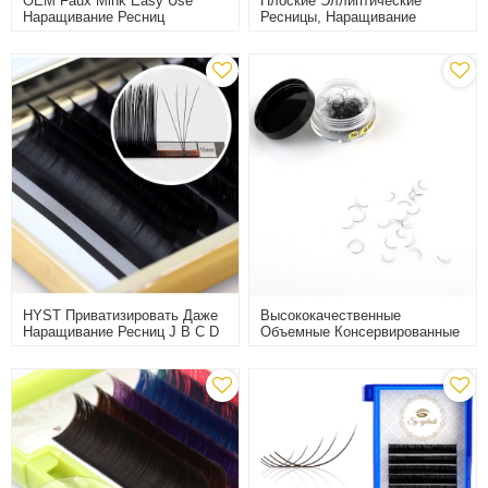
OEM Faux Mink Easy Use
Плоские Эллиптические
Наращивание Ресниц
Ресницы, Наращивание
Индивидуальные
Ресниц
Наращивания Ресниц На
Рождество
HYST Приватизировать Даже
Высококачественные
Наращивание Ресниц J B C D
Объемные Консервированные
Завитые Ресницы 0,07 0,1
W Объемные Ресницы.
Прививка Ресниц