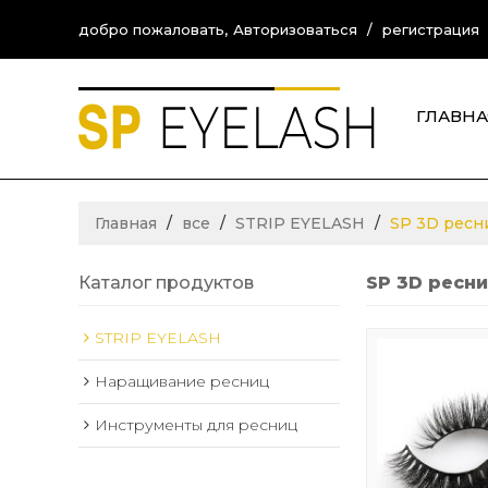
добро пожаловать,
Авторизоваться
/
регистрация
ГЛАВНА
CONTA
Главная
/
все
/
STRIP EYELASH
/
SP 3D ресн
Каталог продуктов
SP 3D ресн
STRIP EYELASH
Наращивание ресниц
Инструменты для ресниц