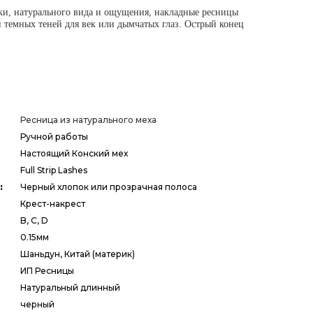
ки, натурального вида и ощущения, накладные ресницы
и темных теней для век или дымчатых глаз. Острый конец
Ресница из натурального меха
Ручной работы
Настоящий Конский мех
Full Strip Lashes
:
Черный хлопок или прозрачная полоса
Крест-накрест
B, C, D
0.15мм
Шаньдун, Китай (материк)
ИП Ресницы
Натуральный длинный
черный