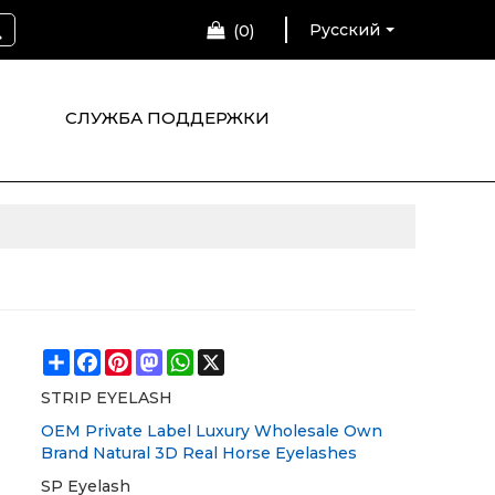
Русский
0
СЛУЖБА ПОДДЕРЖКИ
Share
Facebook
Pinterest
Mastodon
WhatsApp
X
STRIP EYELASH
OEM Private Label Luxury Wholesale Own
Brand Natural 3D Real Horse Eyelashes
SP Eyelash