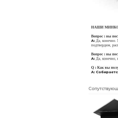
НАШИ МИНКОВ
:
Вопрос
вы пос
A:
Да, конечно.
подтвердим, рас
:
Вопрос
вы пос
A:
Да, конечно, 
:
Q
Как вы полу
A: Собираетс
Сопутствующ