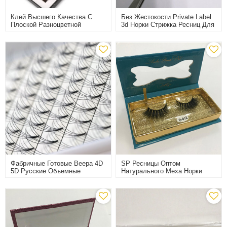
Клей Высшего Качества С
Без Жестокости Private Label
Плоской Разноцветной
3d Норки Стрижка Ресниц Для
Кисточкой Для Наращивания
Партии
Ресниц
Фабричные Готовые Веера 4D
SP Ресницы Оптом
5D Русские Объемные
Натурального Меха Норки
Ресницы Наращивание Ресниц
Ресницы 3D Private Label
Тепловые Накладные Ресницы
Накладные Ресницы