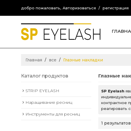
добро пожаловать,
Авторизоваться
/
регистрация
ГЛАВНА
CONTA
Главная
/
все
/
Глазные накладки
Каталог продуктов
Глазные на
STRIP EYELASH
SP Eyelash
яв
индивидуальн
Наращивание ресниц
контрактное п
реагировать с
Инструменты для ресниц
1 результатов