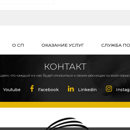
ься или скользить
ния на кожу.
О СП
ОКАЗАНИЕ УСЛУГ
СЛУЖБА П
КОНТАКТ
аем, что каждый из нас будет относиться к своим ресницам со всей серье